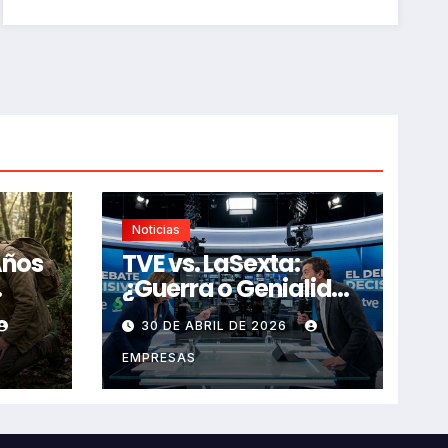
Noticias
Años
TVE vs. LaSexta:
¿Guerra o Genialidad
Televisiva?
30 DE ABRIL DE 2026
EMPRESAS