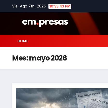
Saltar
Vie. Ago 7th, 2026
10:33:44 PM
al
contenido
HOME
Mes:
mayo 2026