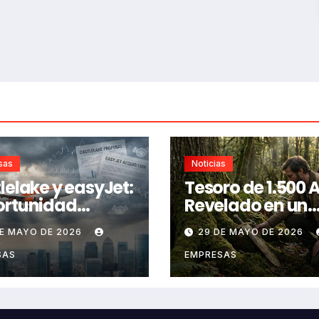
sas
Noticias
lelake y easyJet:
Tesoro de 1.500 
ortunidad
Revelado en un
da o riesgo
Monte Ancestral
DE MAYO DE 2026
29 DE MAYO DE 2026
vado?
SAS
EMPRESAS