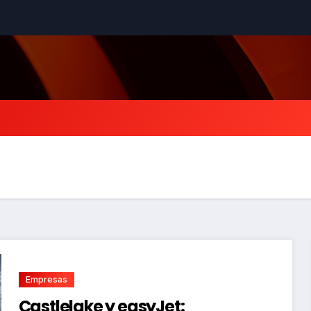
Empresas
Castlelake y easyJet: